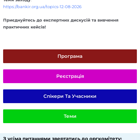
https://bankir.org.ua/topics-12-08-2026
Приєднуйтесь до експертних дискусій та вивчення
практичних кейсів!
Програма
Реєстрація
Спікери Та Учасники
Теми
З усіма питаннями звертатись до оргкомітету:​