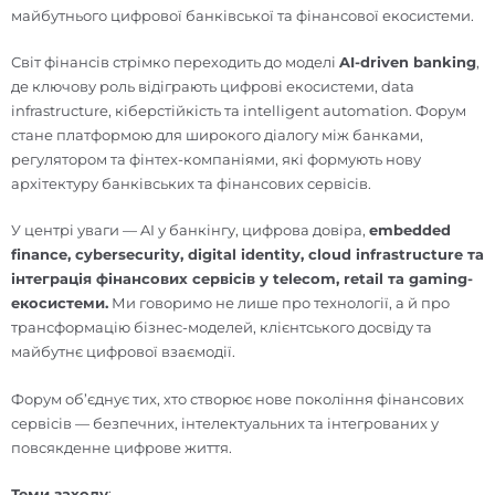
майбутнього цифрової банківської та фінансової екосистеми.
Світ фінансів стрімко переходить до моделі
AI-driven banking
,
де ключову роль відіграють цифрові екосистеми, data
infrastructure, кіберстійкість та intelligent automation. Форум
стане платформою для широкого діалогу між банками,
регулятором та фінтех-компаніями, які формують нову
архітектуру банківських та фінансових сервісів.
У центрі уваги — AI у банкінгу, цифрова довіра,
embedded
finance, cybersecurity, digital identity, cloud infrastructure та
інтеграція фінансових сервісів у telecom, retail та gaming-
екосистеми.
Ми говоримо не лише про технології, а й про
трансформацію бізнес-моделей, клієнтського досвіду та
майбутнє цифрової взаємодії.
Форум об’єднує тих, хто створює нове покоління фінансових
сервісів — безпечних, інтелектуальних та інтегрованих у
повсякденне цифрове життя.
Теми заходу
: