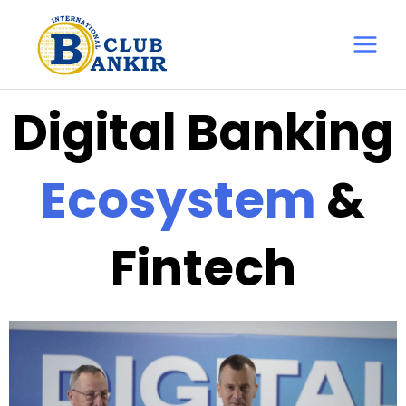
Перейти
Main
до
Menu
вмісту
Digital Banking
Ecosystem
&
Fintech