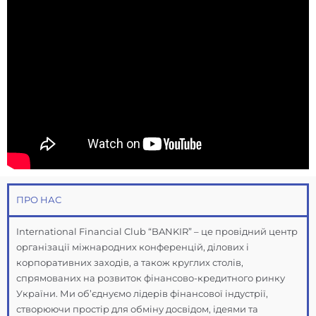
ПРО НАС
International Financial Club “BANKIR” – це провідний центр
організації міжнародних конференцій, ділових і
корпоративних заходів, а також круглих столів,
спрямованих на розвиток фінансово-кредитного ринку
України. Ми об’єднуємо лідерів фінансової індустрії,
створюючи простір для обміну досвідом, ідеями та