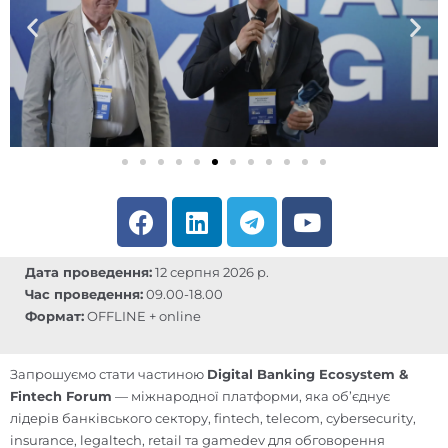
F
L
T
Y
a
i
e
o
c
n
l
u
Дата проведення:
12 серпня 2026 р.
e
k
e
t
Час проведення:
09.00-18.00
b
e
g
u
Формат:
OFFLINE + online
o
d
r
b
o
i
a
e
Запрошуємо стати частиною
Digital Banking Ecosystem &
k
n
m
Fintech Forum
— міжнародної платформи, яка об’єднує
лідерів банківського сектору, fintech, telecom, cybersecurity,
insurance, legaltech, retail та gamedev для обговорення