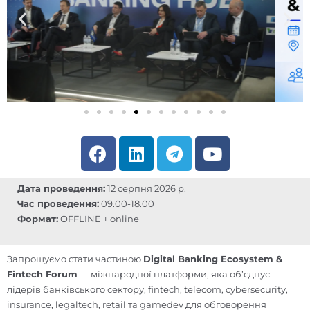
F
L
T
Y
a
i
e
o
c
n
l
u
Дата проведення:
12 серпня 2026 р.
e
k
e
t
Час проведення:
09.00-18.00
b
e
g
u
Формат:
OFFLINE + online
o
d
r
b
o
i
a
e
Запрошуємо стати частиною
Digital Banking Ecosystem &
k
n
m
Fintech Forum
— міжнародної платформи, яка об’єднує
лідерів банківського сектору, fintech, telecom, cybersecurity,
insurance, legaltech, retail та gamedev для обговорення