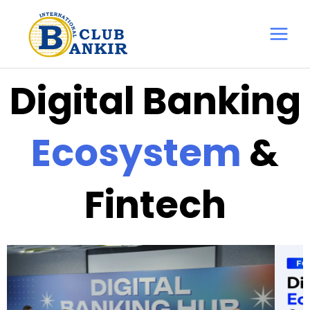
Перейти
Main
до
Menu
вмісту
Digital Banking
Ecosystem
&
Fintech