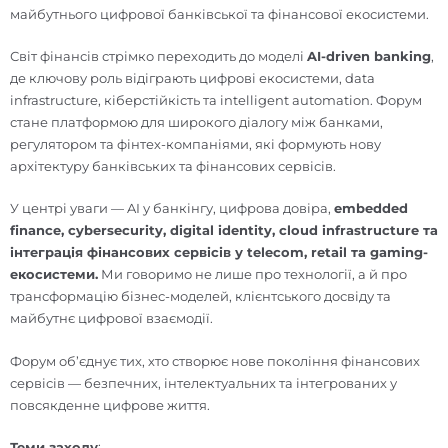
майбутнього цифрової банківської та фінансової екосистеми.
Світ фінансів стрімко переходить до моделі
AI-driven banking
,
де ключову роль відіграють цифрові екосистеми, data
infrastructure, кіберстійкість та intelligent automation. Форум
стане платформою для широкого діалогу між банками,
регулятором та фінтех-компаніями, які формують нову
архітектуру банківських та фінансових сервісів.
У центрі уваги — AI у банкінгу, цифрова довіра,
embedded
finance, cybersecurity, digital identity, cloud infrastructure та
інтеграція фінансових сервісів у telecom, retail та gaming-
екосистеми.
Ми говоримо не лише про технології, а й про
трансформацію бізнес-моделей, клієнтського досвіду та
майбутнє цифрової взаємодії.
Форум об’єднує тих, хто створює нове покоління фінансових
сервісів — безпечних, інтелектуальних та інтегрованих у
повсякденне цифрове життя.
Теми заходу
: