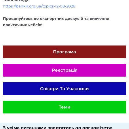
https://bankir.org.ua/topics-12-08-2026
Приєднуйтесь до експертних дискусій та вивчення
практичних кейсів!
Програма
Реєстрація
Спікери Та Учасники
Теми
З усіма питаннями звертатись до оргкомітету:​