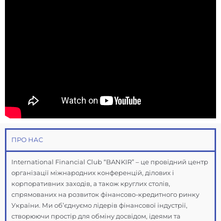
ПРО НАС
International Financial Club “BANKIR” – це провідний центр
організації міжнародних конференцій, ділових і
корпоративних заходів, а також круглих столів,
спрямованих на розвиток фінансово-кредитного ринку
України. Ми об’єднуємо лідерів фінансової індустрії,
створюючи простір для обміну досвідом, ідеями та