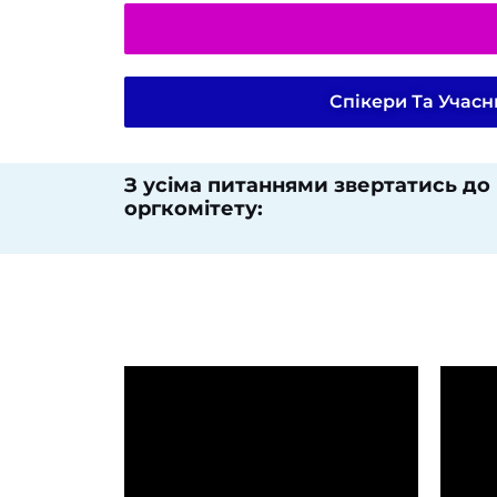
Спікери Та Учас
З усіма питаннями звертатись до
оргкомітету:​