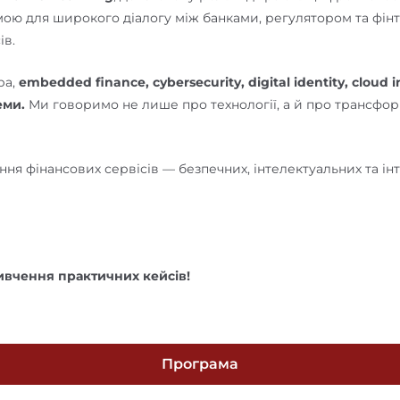
рмою для широкого діалогу між банками, регулятором та фін
ів.
ра,
embedded finance, cybersecurity, digital identity, cloud 
еми.
Ми говоримо не лише про технології, а й про трансфор
іння фінансових сервісів — безпечних, інтелектуальних та і
ивчення практичних кейсів!
Програма