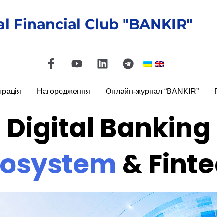
al Financial Club "BANKIR"
трація
Нагородження
Онлайн-журнал “BANKIR”
Digital Banking
cosystem
& Fint