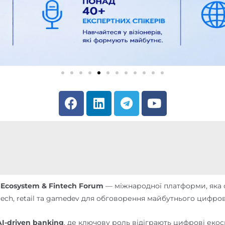
F
L
T
Y
a
i
e
o
c
n
l
u
e
k
e
t
b
e
g
u
o
d
r
b
o
i
a
e
k
n
m
 Ecosystem & Fintech Forum
— міжнародної платформи, яка о
egaltech, retail та gamedev для обговорення майбутнього цифро
AI-driven banking
, де ключову роль відіграють цифрові екосис