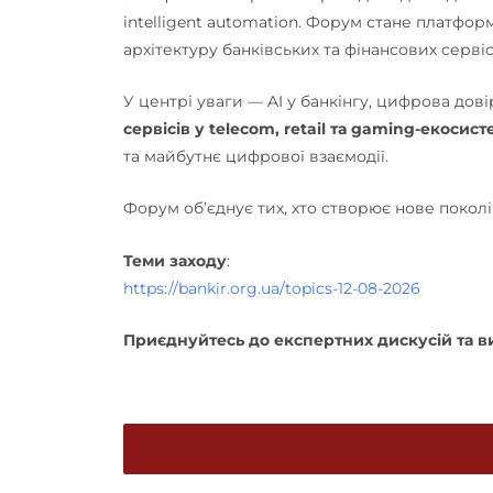
intelligent automation. Форум стане платфо
архітектуру банківських та фінансових сервіс
У центрі уваги — AI у банкінгу, цифрова дові
сервісів у telecom, retail та gaming-екосист
та майбутнє цифрової взаємодії.
Форум об’єднує тих, хто створює нове покол
Теми заходу
:
https://bankir.org.ua/topics-12-08-2026
Приєднуйтесь до експертних дискусій та в