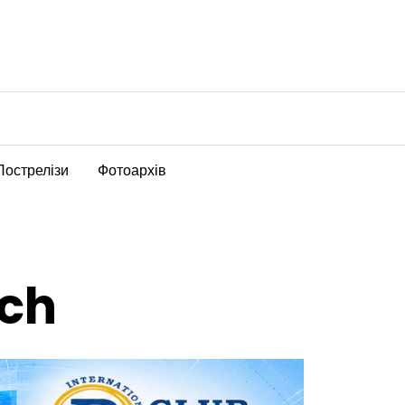
Пострелізи
Фотоархів
ech