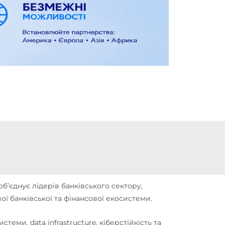
б’єднує лідерів банківського сектору,
вої банківської та фінансової екосистеми.
теми, data infrastructure, кіберстійкість та