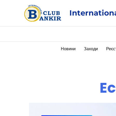
Перейти
до
Internation
вмісту
Новини
Заходи
Реєс
E