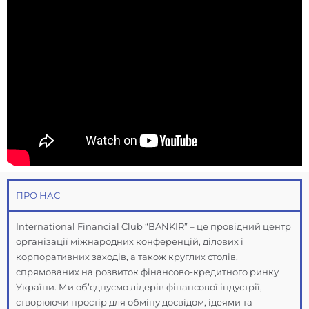
ПРО НАС
International Financial Club “BANKIR” – це провідний центр
організації міжнародних конференцій, ділових і
корпоративних заходів, а також круглих столів,
спрямованих на розвиток фінансово-кредитного ринку
України. Ми об’єднуємо лідерів фінансової індустрії,
створюючи простір для обміну досвідом, ідеями та