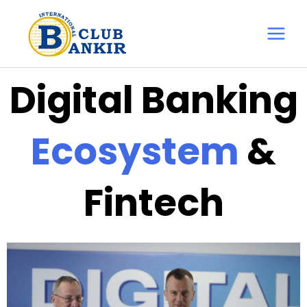
Перейти
Main
до
Menu
вмісту
Digital Banking
Ecosystem
&
Fintech