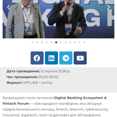
F
L
T
Y
a
i
e
o
c
n
l
u
Дата проведення:
12 серпня 2026 р.
e
k
e
t
Час проведення:
09.00-18.00
b
e
g
u
Формат:
OFFLINE + online
o
d
r
b
o
i
a
e
Запрошуємо стати частиною
Digital Banking Ecosystem &
k
n
m
Fintech Forum
— міжнародної платформи, яка об’єднує
лідерів банківського сектору, fintech, telecom, cybersecurity,
insurance, legaltech, retail та gamedev для обговорення