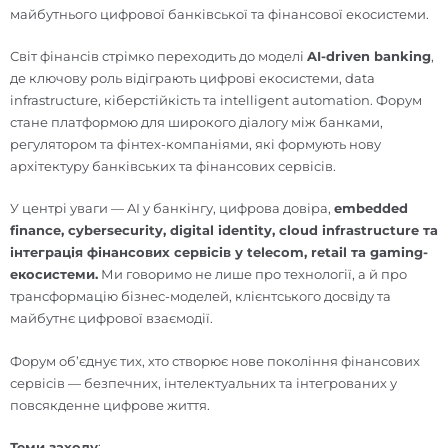
майбутнього цифрової банківської та фінансової екосистеми.
Світ фінансів стрімко переходить до моделі
AI-driven banking
,
де ключову роль відіграють цифрові екосистеми, data
infrastructure, кіберстійкість та intelligent automation. Форум
стане платформою для широкого діалогу між банками,
регулятором та фінтех-компаніями, які формують нову
архітектуру банківських та фінансових сервісів.
У центрі уваги — AI у банкінгу, цифрова довіра,
embedded
finance, cybersecurity, digital identity, cloud infrastructure та
інтеграція фінансових сервісів у telecom, retail та gaming-
екосистеми.
Ми говоримо не лише про технології, а й про
трансформацію бізнес-моделей, клієнтського досвіду та
майбутнє цифрової взаємодії.
Форум об’єднує тих, хто створює нове покоління фінансових
сервісів — безпечних, інтелектуальних та інтегрованих у
повсякденне цифрове життя.
Теми заходу
: