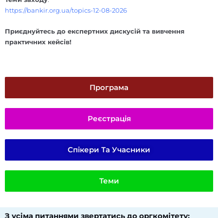
https://bankir.org.ua/topics-12-08-2026
Приєднуйтесь до експертних дискусій та вивчення
практичних кейсів!
Програма
Реєстрація
Спікери Та Учасники
Теми
З усіма питаннями звертатись до оргкомітету:​