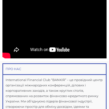
ПРО НАС
International Financial Club “BANKIR” – це провідний центр
організації міжнародних конференцій, ділових і
корпоративних заходів, а також круглих столів,
спрямованих на розвиток фінансово-кредитного ринку
України. Ми об’єднуємо лідерів фінансової індустрії,
створюючи простір для обміну досвідом, ідеями та