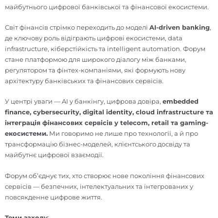
майбутнього цифрової банківської та фінансової екосистеми.
Світ фінансів стрімко переходить до моделі
AI-driven banking
,
де ключову роль відіграють цифрові екосистеми, data
infrastructure, кіберстійкість та intelligent automation. Форум
стане платформою для широкого діалогу між банками,
регулятором та фінтех-компаніями, які формують нову
архітектуру банківських та фінансових сервісів.
У центрі уваги — AI у банкінгу, цифрова довіра,
embedded
finance, cybersecurity, digital identity, cloud infrastructure та
інтеграція фінансових сервісів у telecom, retail та gaming-
екосистеми.
Ми говоримо не лише про технології, а й про
трансформацію бізнес-моделей, клієнтського досвіду та
майбутнє цифрової взаємодії.
Форум об’єднує тих, хто створює нове покоління фінансових
сервісів — безпечних, інтелектуальних та інтегрованих у
повсякденне цифрове життя.
Теми заходу
: