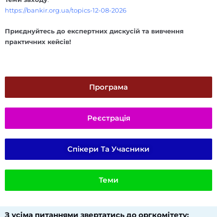
https://bankir.org.ua/topics-12-08-2026
Приєднуйтесь до експертних дискусій та вивчення
практичних кейсів!
Програма
Реєстрація
Спікери Та Учасники
Теми
З усіма питаннями звертатись до оргкомітету:​