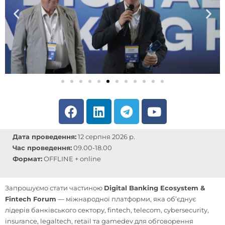
F
L
T
Y
a
i
e
o
c
n
l
u
Дата проведення:
12 серпня 2026 р.
e
k
e
t
Час проведення:
09.00-18.00
b
e
g
u
Формат:
OFFLINE + online
o
d
r
b
o
i
a
e
Запрошуємо стати частиною
Digital Banking Ecosystem &
k
n
m
Fintech Forum
— міжнародної платформи, яка об’єднує
лідерів банківського сектору, fintech, telecom, cybersecurity,
insurance, legaltech, retail та gamedev для обговорення