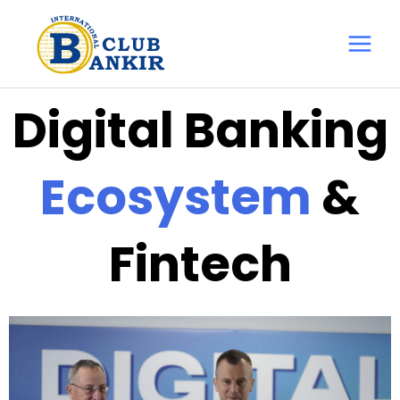
Перейти
Main
до
Menu
вмісту
Digital Banking
Ecosystem
&
Fintech