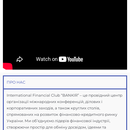
ПРО НАС
International Financial Club “BANKIR” – це провідний центр
організації міжнародних конференцій, ділових і
корпоративних заходів, а також круглих столів,
спрямованих на розвиток фінансово-кредитного ринку
України. Ми об’єднуємо лідерів фінансової індустрії,
створюючи простір для обміну досвідом, ідеями та