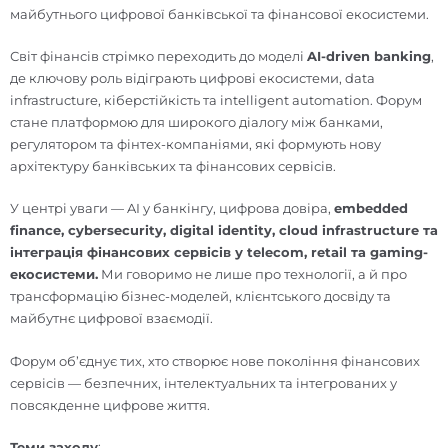
майбутнього цифрової банківської та фінансової екосистеми.
Світ фінансів стрімко переходить до моделі
AI-driven banking
,
де ключову роль відіграють цифрові екосистеми, data
infrastructure, кіберстійкість та intelligent automation. Форум
стане платформою для широкого діалогу між банками,
регулятором та фінтех-компаніями, які формують нову
архітектуру банківських та фінансових сервісів.
У центрі уваги — AI у банкінгу, цифрова довіра,
embedded
finance, cybersecurity, digital identity, cloud infrastructure та
інтеграція фінансових сервісів у telecom, retail та gaming-
екосистеми.
Ми говоримо не лише про технології, а й про
трансформацію бізнес-моделей, клієнтського досвіду та
майбутнє цифрової взаємодії.
Форум об’єднує тих, хто створює нове покоління фінансових
сервісів — безпечних, інтелектуальних та інтегрованих у
повсякденне цифрове життя.
Теми заходу
: