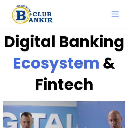
Перейти
Main
до
Menu
вмісту
Digital Banking
Ecosystem
&
Fintech