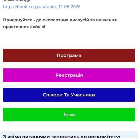
https://bankir.org.ua/topics-12-08-2026
Приєднуйтесь до експертних дискусій та вивчення
практичних кейсів!
Програма
Реєстрація
Спікери Та Учасники
Теми
З усіма питаннями звертатись до оргкомітету:​