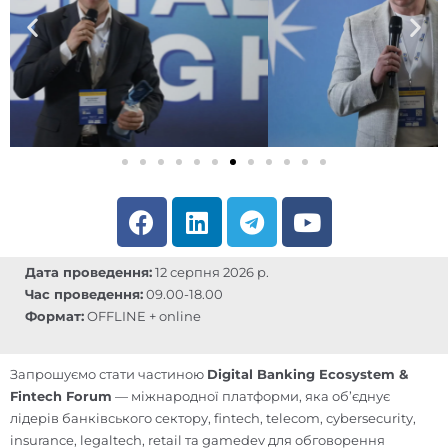
F
L
T
Y
a
i
e
o
c
n
l
u
Дата проведення:
12 серпня 2026 р.
e
k
e
t
Час проведення:
09.00-18.00
b
e
g
u
Формат:
OFFLINE + online
o
d
r
b
o
i
a
e
Запрошуємо стати частиною
Digital Banking Ecosystem &
k
n
m
Fintech Forum
— міжнародної платформи, яка об’єднує
лідерів банківського сектору, fintech, telecom, cybersecurity,
insurance, legaltech, retail та gamedev для обговорення