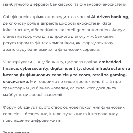
майбутнього цифрової банківської та фінансової екосистеми.
Світ фінансів стрімко переходить до моделі
AI-driven banking
,
де ключову роль відіграють цифрові екосистеми, data
infrastructure, кіберстійкість та intelligent automation. Форум
стане платформою для широкого діалогу між банками,
регулятором та фінтех-компаніями, які формують нову
архітектуру банківських та фінансових сервісів.
У центрі уваги — AI у банкінгу, цифрова довіра,
embedded
finance, cybersecurity, digital identity, cloud infrastructure та
інтеграція фінансових сервісів у telecom, retail та gaming-
екосистеми.
Ми говоримо не лише про технології, а й про
трансформацію бізнес-моделей, клієнтського досвіду та
майбутнє цифрової взаємодії.
Форум об’єднує тих, хто створює нове покоління фінансових
сервісів — безпечних, інтелектуальних та інтегрованих у
повсякденне цифрове життя.
Теми заходу
: