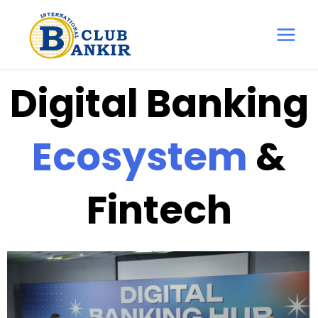
Перейти
Main
до
Menu
вмісту
Digital Banking
Ecosystem
&
Fintech