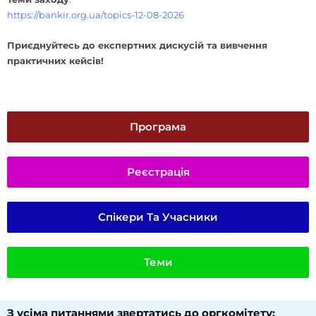
https://bankir.org.ua/topics-12-08-2026
Приєднуйтесь до експертних дискусій та вивчення
практичних кейсів!
Програма
Реєстрація
Спікери Та Учасники
Теми
З усіма питаннями звертатись до оргкомітету:​