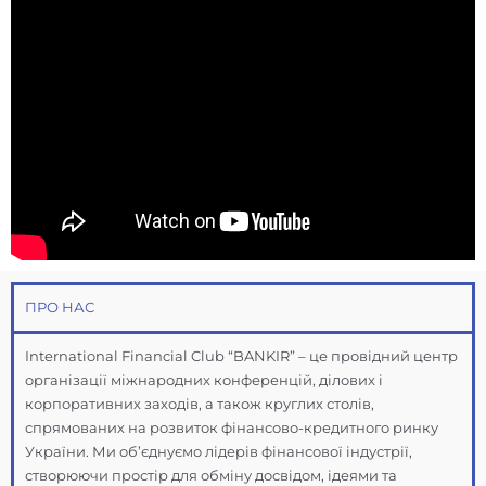
ПРО НАС
International Financial Club “BANKIR” – це провідний центр
організації міжнародних конференцій, ділових і
корпоративних заходів, а також круглих столів,
спрямованих на розвиток фінансово-кредитного ринку
України. Ми об’єднуємо лідерів фінансової індустрії,
створюючи простір для обміну досвідом, ідеями та