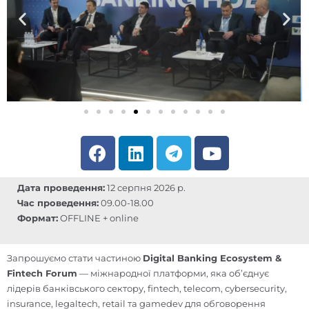
F
L
T
Y
a
i
e
o
c
n
l
u
Дата проведення:
12 серпня 2026 р.
e
k
e
t
Час проведення:
09.00-18.00
b
e
g
u
Формат:
OFFLINE + online
o
d
r
b
o
i
a
e
Запрошуємо стати частиною
Digital Banking Ecosystem &
k
n
m
Fintech Forum
— міжнародної платформи, яка об’єднує
лідерів банківського сектору, fintech, telecom, cybersecurity,
insurance, legaltech, retail та gamedev для обговорення