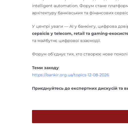
intelligent automation. Форум стане платфо
архітектуру банківських та фінансових сервіс
У центрі уваги — AI у банкінгу, цифрова дові
сервісів у telecom, retail та gaming-екосист
та майбутнє цифрової взаємодії.
Форум об’єднує тих, хто створює нове покол
Теми заходу
:
https://bankir.org.ua/topics-12-08-2026
Приєднуйтесь до експертних дискусій та в