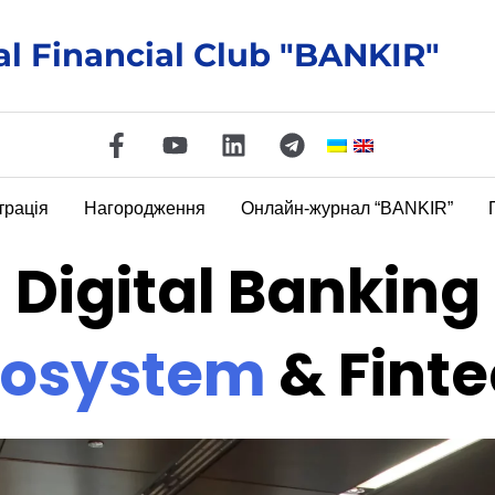
al Financial Club "BANKIR"
трація
Нагородження
Онлайн-журнал “BANKIR”
Digital Banking
cosystem
& Fint