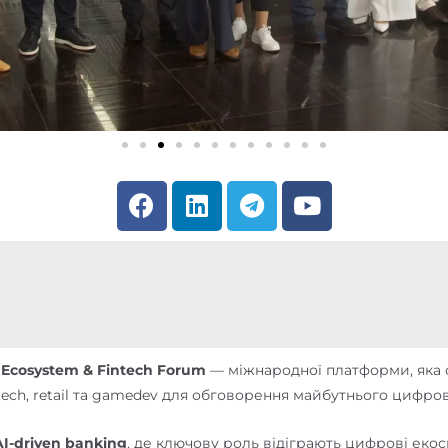
F
L
T
Y
a
i
e
o
c
n
l
u
e
k
e
t
b
e
g
u
o
d
r
b
o
i
a
e
k
n
m
 Ecosystem & Fintech Forum
— міжнародної платформи, яка о
egaltech, retail та gamedev для обговорення майбутнього цифро
AI-driven banking
, де ключову роль відіграють цифрові екосис