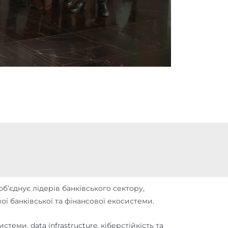
б’єднує лідерів банківського сектору,
вої банківської та фінансової екосистеми.
теми, data infrastructure, кіберстійкість та