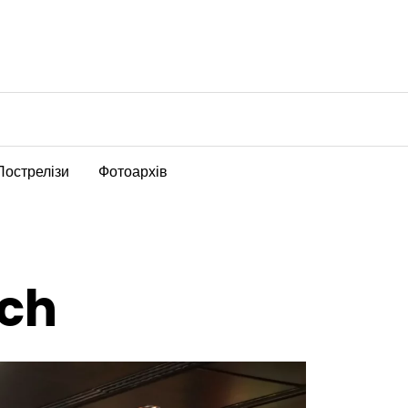
Пострелізи
Фотоархів
ech