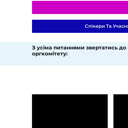
Спікери Та Учас
З усіма питаннями звертатись до
оргкомітету:​