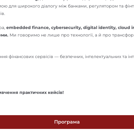
рмою для широкого діалогу між банками, регулятором та фін
ів.
ра,
embedded finance, cybersecurity, digital identity, cloud 
еми.
Ми говоримо не лише про технології, а й про трансфор
іння фінансових сервісів — безпечних, інтелектуальних та і
ивчення практичних кейсів!
Програма