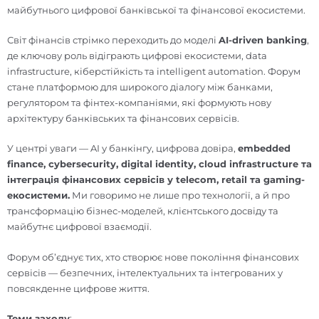
майбутнього цифрової банківської та фінансової екосистеми.
Світ фінансів стрімко переходить до моделі
AI-driven banking
,
де ключову роль відіграють цифрові екосистеми, data
infrastructure, кіберстійкість та intelligent automation. Форум
стане платформою для широкого діалогу між банками,
регулятором та фінтех-компаніями, які формують нову
архітектуру банківських та фінансових сервісів.
У центрі уваги — AI у банкінгу, цифрова довіра,
embedded
finance, cybersecurity, digital identity, cloud infrastructure та
інтеграція фінансових сервісів у telecom, retail та gaming-
екосистеми.
Ми говоримо не лише про технології, а й про
трансформацію бізнес-моделей, клієнтського досвіду та
майбутнє цифрової взаємодії.
Форум об’єднує тих, хто створює нове покоління фінансових
сервісів — безпечних, інтелектуальних та інтегрованих у
повсякденне цифрове життя.
Теми заходу
: