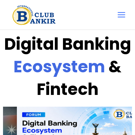
Перейти
Main
до
Menu
вмісту
Digital Banking
Ecosystem
&
Fintech