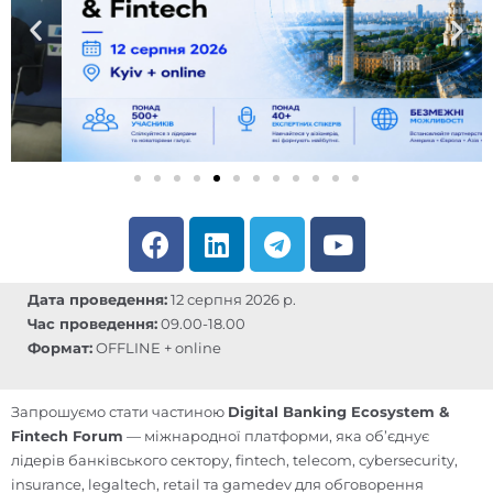
F
L
T
Y
a
i
e
o
c
n
l
u
Дата проведення:
12 серпня 2026 р.
e
k
e
t
Час проведення:
09.00-18.00
b
e
g
u
Формат:
OFFLINE + online
o
d
r
b
o
i
a
e
Запрошуємо стати частиною
Digital Banking Ecosystem &
k
n
m
Fintech Forum
— міжнародної платформи, яка об’єднує
лідерів банківського сектору, fintech, telecom, cybersecurity,
insurance, legaltech, retail та gamedev для обговорення