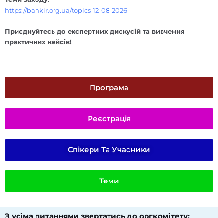
https://bankir.org.ua/topics-12-08-2026
Приєднуйтесь до експертних дискусій та вивчення
практичних кейсів!
Програма
Реєстрація
Спікери Та Учасники
Теми
З усіма питаннями звертатись до оргкомітету:​