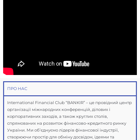
ПРО НАС
International Financial Club “BANKIR” – це провідний центр
організації міжнародних конференцій, ділових і
корпоративних заходів, а також круглих столів,
спрямованих на розвиток фінансово-кредитного ринку
України. Ми об’єднуємо лідерів фінансової індустрії,
створюючи простір для обміну досвідом, ідеями та