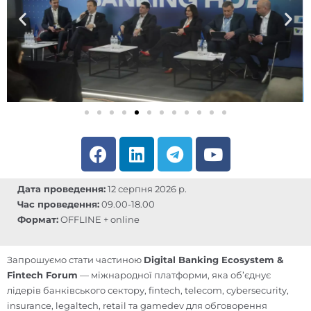
F
L
T
Y
a
i
e
o
c
n
l
u
Дата проведення:
12 серпня 2026 р.
e
k
e
t
Час проведення:
09.00-18.00
b
e
g
u
Формат:
OFFLINE + online
o
d
r
b
o
i
a
e
Запрошуємо стати частиною
Digital Banking Ecosystem &
k
n
m
Fintech Forum
— міжнародної платформи, яка об’єднує
лідерів банківського сектору, fintech, telecom, cybersecurity,
insurance, legaltech, retail та gamedev для обговорення