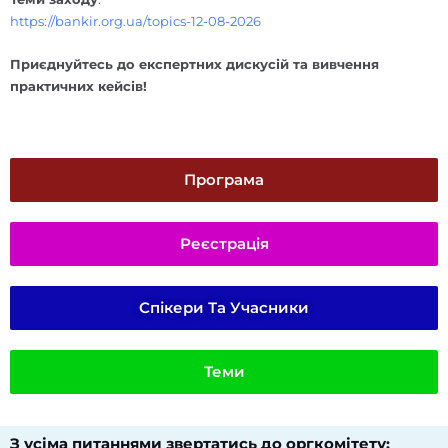
https://bankir.org.ua/topics-12-08-2026
Приєднуйтесь до експертних дискусій та вивчення
практичних кейсів!
Програма
Реєстрація
Спікери Та Учасники
Теми
З усіма питаннями звертатись до оргкомітету:​