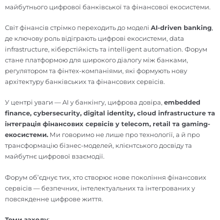
майбутнього цифрової банківської та фінансової екосистеми.
Світ фінансів стрімко переходить до моделі
AI-driven banking
,
де ключову роль відіграють цифрові екосистеми, data
infrastructure, кіберстійкість та intelligent automation. Форум
стане платформою для широкого діалогу між банками,
регулятором та фінтех-компаніями, які формують нову
архітектуру банківських та фінансових сервісів.
У центрі уваги — AI у банкінгу, цифрова довіра,
embedded
finance, cybersecurity, digital identity, cloud infrastructure та
інтеграція фінансових сервісів у telecom, retail та gaming-
екосистеми.
Ми говоримо не лише про технології, а й про
трансформацію бізнес-моделей, клієнтського досвіду та
майбутнє цифрової взаємодії.
Форум об’єднує тих, хто створює нове покоління фінансових
сервісів — безпечних, інтелектуальних та інтегрованих у
повсякденне цифрове життя.
Теми заходу
: