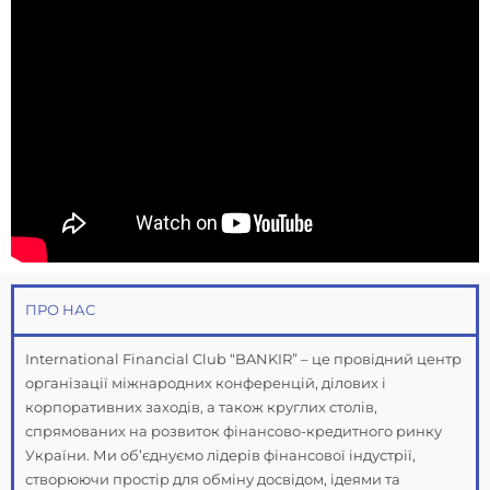
ПРО НАС
International Financial Club “BANKIR” – це провідний центр
організації міжнародних конференцій, ділових і
корпоративних заходів, а також круглих столів,
спрямованих на розвиток фінансово-кредитного ринку
України. Ми об’єднуємо лідерів фінансової індустрії,
створюючи простір для обміну досвідом, ідеями та