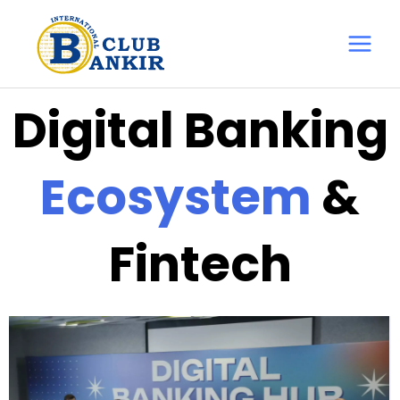
Перейти
Main
до
Menu
вмісту
Digital Banking
Ecosystem
&
Fintech