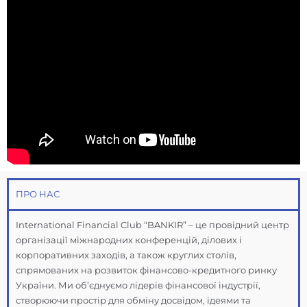
ПРО НАС
International Financial Club “BANKIR” – це провідний центр
організації міжнародних конференцій, ділових і
корпоративних заходів, а також круглих столів,
спрямованих на розвиток фінансово-кредитного ринку
України. Ми об’єднуємо лідерів фінансової індустрії,
створюючи простір для обміну досвідом, ідеями та