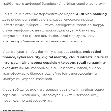
майбутнього цифрової банківської та фінансової екосистеми.
Світ фінансів стрімко переходить до моделі
AI-driven banking
,
де ключову роль відіграють цифрові екосистеми, data
infrastructure, кіберстійкість та intelligent automation. Форум
стане платформою для широкого діалогу між банками,
регулятором та фінтех-компаніями, які формують нову
архітектуру банківських та фінансових сервісів.
У центрі уваги — AI у банкінгу, цифрова довіра,
embedded
finance, cybersecurity, digital identity, cloud infrastructure та
інтеграція фінансових сервісів у telecom, retail та gaming-
екосистеми.
Ми говоримо не лише про технології, а й про
трансформацію бізнес-моделей, клієнтського досвіду та
майбутнє цифрової взаємодії.
Форум об’єднує тих, хто створює нове покоління фінансових
сервісів — безпечних, інтелектуальних та інтегрованих у
повсякденне цифрове життя.
Теми заходу
: