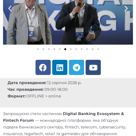
F
L
T
Y
a
i
e
o
c
n
l
u
Дата проведення:
12 серпня 2026 р.
e
k
e
t
Час проведення:
09.00-18.00
b
e
g
u
Формат:
OFFLINE + online
o
d
r
b
o
i
a
e
Запрошуємо стати частиною
Digital Banking Ecosystem &
k
n
m
Fintech Forum
— міжнародної платформи, яка об’єднує
лідерів банківського сектору, fintech, telecom, cybersecurity,
insurance, legaltech, retail та gamedev для обговорення