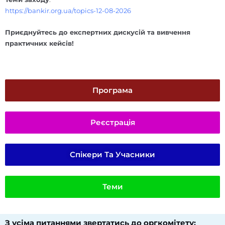
https://bankir.org.ua/topics-12-08-2026
Приєднуйтесь до експертних дискусій та вивчення
практичних кейсів!
Програма
Реєстрація
Спікери Та Учасники
Теми
З усіма питаннями звертатись до оргкомітету:​