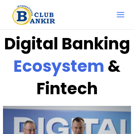
Перейти
Main
до
Menu
вмісту
Digital Banking
Ecosystem
&
Fintech