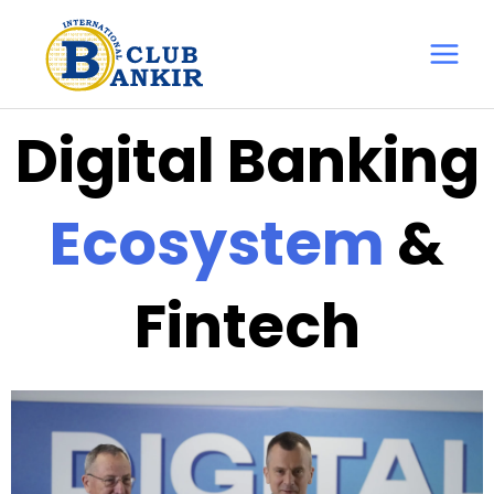
Перейти
Main
до
Menu
вмісту
Digital Banking
Ecosystem
&
Fintech