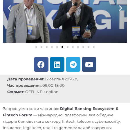
F
L
T
Y
a
i
e
o
c
n
l
u
Дата проведення:
12 серпня 2026 р.
e
k
e
t
Час проведення:
09.00-18.00
b
e
g
u
Формат:
OFFLINE + online
o
d
r
b
o
i
a
e
Запрошуємо стати частиною
Digital Banking Ecosystem &
k
n
m
Fintech Forum
— міжнародної платформи, яка об’єднує
лідерів банківського сектору, fintech, telecom, cybersecurity,
insurance, legaltech, retail та gamedev для обговорення