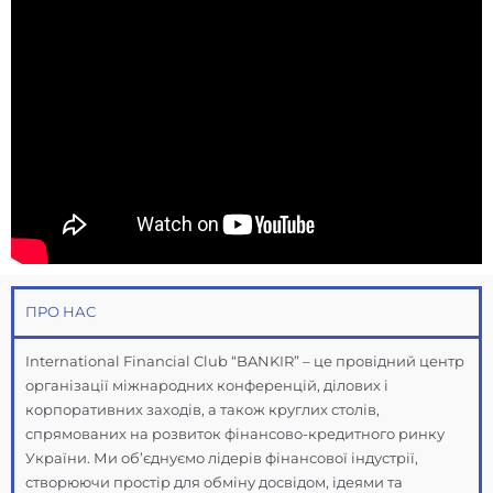
ПРО НАС
International Financial Club “BANKIR” – це провідний центр
організації міжнародних конференцій, ділових і
корпоративних заходів, а також круглих столів,
спрямованих на розвиток фінансово-кредитного ринку
України. Ми об’єднуємо лідерів фінансової індустрії,
створюючи простір для обміну досвідом, ідеями та