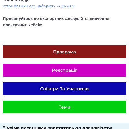
https://bankir.org.ua/topics-12-08-2026
Приєднуйтесь до експертних дискусій та вивчення
практичних кейсів!
Програма
Реєстрація
Спікери Та Учасники
Теми
З усіма питаннями звертатись до оргкомітету:​