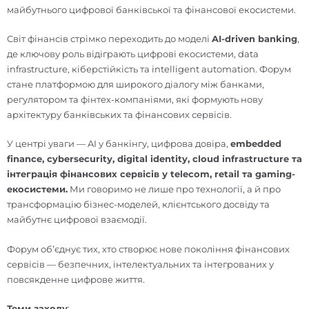
майбутнього цифрової банківської та фінансової екосистеми.
Світ фінансів стрімко переходить до моделі
AI-driven banking
,
де ключову роль відіграють цифрові екосистеми, data
infrastructure, кіберстійкість та intelligent automation. Форум
стане платформою для широкого діалогу між банками,
регулятором та фінтех-компаніями, які формують нову
архітектуру банківських та фінансових сервісів.
У центрі уваги — AI у банкінгу, цифрова довіра,
embedded
finance, cybersecurity, digital identity, cloud infrastructure та
інтеграція фінансових сервісів у telecom, retail та gaming-
екосистеми.
Ми говоримо не лише про технології, а й про
трансформацію бізнес-моделей, клієнтського досвіду та
майбутнє цифрової взаємодії.
Форум об’єднує тих, хто створює нове покоління фінансових
сервісів — безпечних, інтелектуальних та інтегрованих у
повсякденне цифрове життя.
Теми заходу
: