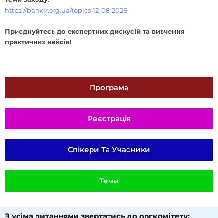
https://bankir.org.ua/topics-12-08-2026
Приєднуйтесь до експертних дискусій та вивчення
практичних кейсів!
Програма
Реєстрація
Спікери Та Учасники
Теми
З усіма питаннями звертатись до оргкомітету:​