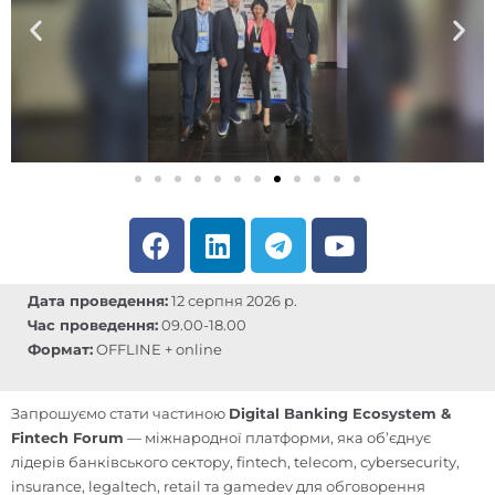
F
L
T
Y
a
i
e
o
c
n
l
u
Дата проведення:
12 серпня 2026 р.
e
k
e
t
Час проведення:
09.00-18.00
b
e
g
u
Формат:
OFFLINE + online
o
d
r
b
o
i
a
e
Запрошуємо стати частиною
Digital Banking Ecosystem &
k
n
m
Fintech Forum
— міжнародної платформи, яка об’єднує
лідерів банківського сектору, fintech, telecom, cybersecurity,
insurance, legaltech, retail та gamedev для обговорення