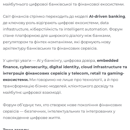
майбутнього цифрової банківської та фінансової екосистеми.
Світ фінансів стрімко переходить до моделі
AI-driven banking
,
де ключову роль відіграють цифрові екосистеми, data
infrastructure, кіберстійкість та intelligent automation. Форум
стане платформою для широкого діалогу між банками,
регулятором та фінтех-компаніями, які формують нову
архітектуру банківських та фінансових сервісів.
У центрі уваги — AI у банкінгу, цифрова довіра,
embedded
finance, cybersecurity, digital identity, cloud infrastructure та
інтеграція фінансових сервісів у telecom, retail та gaming-
екосистеми.
Ми говоримо не лише про технології, а й про
трансформацію бізнес-моделей, клієнтського досвіду та
майбутнє цифрової взаємодії.
Форум об’єднує тих, хто створює нове покоління фінансових
сервісів — безпечних, інтелектуальних та інтегрованих у
повсякденне цифрове життя.
Теми заходу
: