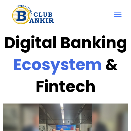
Перейти
Main
до
Menu
вмісту
Digital Banking
Ecosystem
&
Fintech