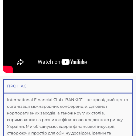
ПРО НАС
International Financial Club “BANKIR” – це провідний центр
організації міжнародних конференцій, ділових і
корпоративних заходів, а також круглих столів,
спрямованих на розвиток фінансово-кредитного ринку
України. Ми об’єднуємо лідерів фінансової індустрії,
створюючи простір для обміну досвідом, ідеями та